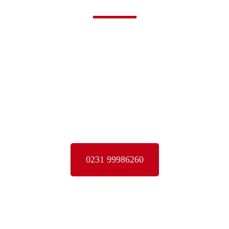
Montag bis Donnerstag
16 – 22 Uhr
Freitag
13 – 22 Uhr
Samstag & Sonntag
8 – 22 Uhr
0231 99986260